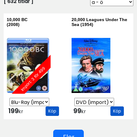
[
632
titlar ]
10,000 BC
20,000 Leagues Under The
(2008)
Sea (1954)
Import: 3 för 499
199
99
kr
Köp
kr
Köp
Fler