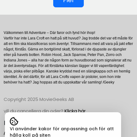
Välkommen till Adventure – Där faror och fynd hör ihop!
Varför har inte Lara Croft en hatt på sitt huvud? Jag trodde det var ett måste för
att en film ska klassificeras som äventyr. Tillsammans med att vara på jakt efter
något, förstås. Gärna en bortglömd skatt, förlorad i de djupaste av djungler
eller på havets botten. Robin Hood, Jack Sparrow, Peter Pan, Zorro och
Indiana Jones – alla har de någon form av huvudbonad som signalerar att nu
är det äventyrsdags. För att förstärka känslan lägger vi till vapenfärdighet:
värja, piska eller pilbåge. Kanske kryddat med en slängkappa och en hemlig
identitet. Är det därför, för att Lara Crofts vapen är pistoler, som hon inte
behöver ha hatt? Jag hoppas att du uppskattar vår samling! /Geeky
Copyright 2025 MovieGeeks AB
vill du cancellera din oder?
Klicka här
Populära Kategorier
Vi använder kakor för anpassning och för att
Action
hålla koll på siten