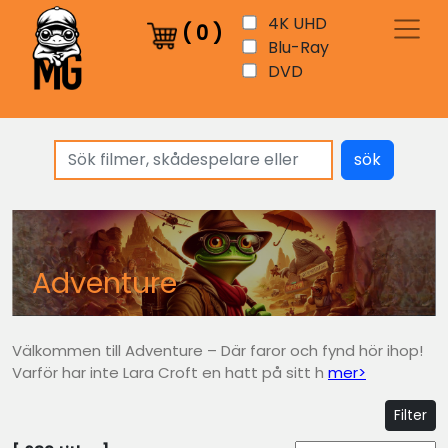
4K UHD
(
0
)
Blu-Ray
DVD
sök
Adventure
Välkommen till Adventure – Där faror och fynd hör ihop!
Varför har inte Lara Croft en hatt på sitt h
mer>
Filter