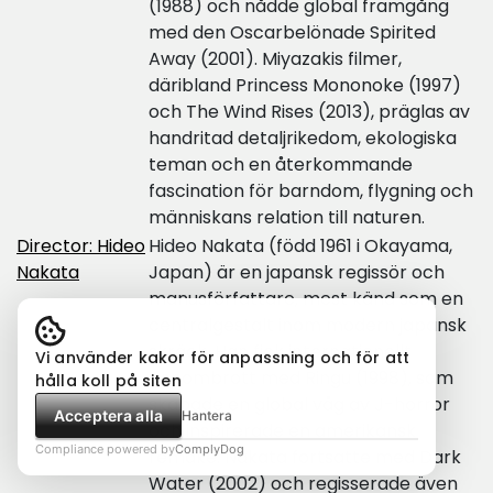
(1988) och nådde global framgång
med den Oscarbelönade Spirited
Away (2001). Miyazakis filmer,
däribland Princess Mononoke (1997)
och The Wind Rises (2013), präglas av
handritad detaljrikedom, ekologiska
teman och en återkommande
fascination för barndom, flygning och
människans relation till naturen.
Director: Hideo
Hideo Nakata (född 1961 i Okayama,
Nakata
Japan) är en japansk regissör och
manusförfattare, mest känd som en
centralgestalt inom modern japansk
skräck. Han fick internationellt
Vi använder kakor för anpassning och för att
genombrott med Ringu (1998), som
hålla koll på siten
skapade en global våg av J-horror
Acceptera alla
Hantera
och inspirerade en amerikansk
Compliance powered by
ComplyDog
remake. Nakata fortsatte med Dark
Water (2002) och regisserade även