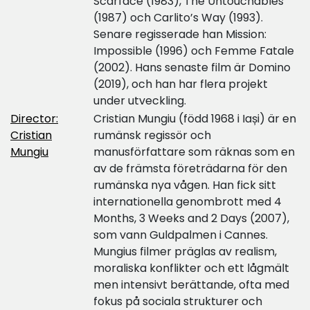
Scarface (1983), The Untouchables
(1987) och Carlito’s Way (1993).
Senare regisserade han Mission:
Impossible (1996) och Femme Fatale
(2002). Hans senaste film är Domino
(2019), och han har flera projekt
under utveckling.
Director:
Cristian Mungiu (född 1968 i Iași) är en
Cristian
rumänsk regissör och
Mungiu
manusförfattare som räknas som en
av de främsta företrädarna för den
rumänska nya vågen. Han fick sitt
internationella genombrott med 4
Months, 3 Weeks and 2 Days (2007),
som vann Guldpalmen i Cannes.
Mungius filmer präglas av realism,
moraliska konflikter och ett lågmält
men intensivt berättande, ofta med
fokus på sociala strukturer och