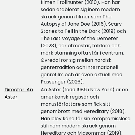
filmen Trollhunter (2010). Han har
sedan etablerat sig inom modern
skräck genom filmer som The
Autopsy of Jane Doe (2016), Scary
Stories to Tell in the Dark (2019) och
The Last Voyage of the Demeter
(2023), där atmosfär, folklore och
mörk stämning ofta står i centrum.
Øvredal rör sig mellan nordisk
genretradition och internationell
genrefilm och är även aktuell med
Passenger (2026).
Director: Ari
Ari Aster (född 1986 i New York) är en
Aster
amerikansk regissör och
manusförfattare som fick sitt
genombrott med Hereditary (2018).
Han blev känd för sin kompromisslösa
stil inom modern skräck genom
Hereditary och Midsommar (2019).