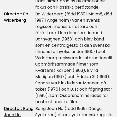
Hans filmer präglas av emotionellt
fokus och klassiskt berättande.
Director: Bo
Bo Widerberg (född 1930 i Malmö, död
Widerberg
1997 i Ängelholm) var en svensk
regissör, manusförfattare och
författare. Han debuterade med
Barnvagnen (1963) och blev känd
som en centralgestalt i den svenska
filmens förnyelse under 1960-talet.
Widerberg regisserade internationellt
uppmärksammade filmer som
Kvarteret Korpen (1963), Elvira
Madigan (1967) och Ådalen 31 (1969).
Senare verk inkluderar Mannen på
taket (1976) och Lust och fägring stor
(1995), som Oscarsnominerades för
bästa utländska film.
Director: Bong
Bong Joon Ho (född 1969 i Daegu,
Joon Ho
Sydkorea) är en sydkoreansk regissör