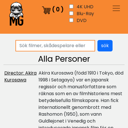
4K UHD
(
0
)
Blu-Ray
DVD
sök
Alla Personer
Director: Akira
Akira Kurosawa (född 1910 i Tokyo, död
Kurosawa
1998 i Setagaya) var en japansk
regissör och manusförfattare som
räknas som en av filmhistoriens mest
betydelsefulla filmskapare. Han fick
internationellt genombrott med
Rashomon (1950), som vann
Guldlejonet i Venedig och
introducerade japansk film för en