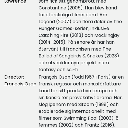
Lawrence
som fick sitt genombrott med
Constantine (2005). Han blev känd
för storskaliga filmer som I Am
Legend (2007) och flera delar av The
Hunger Games-serien, inklusive
Catching Fire (2013) och Mockingjay
(2014–2015). På senare år har han
återvänt till franchisen med The
Ballad of Songbirds & Snakes (2023)
och utvecklar nya projekt inom
fantasy och sci-fi.
Director:
François Ozon (född 1967 i Paris) är en
Francois Ozon
fransk regissör och manusförfattare
känd för sitt produktiva tempo och
sin känsla för provokativt drama. Han
slog igenom med Sitcom (1998) och
etablerade sig internationellt med
filmer som Swimming Pool (2003), 8
femmes (2002) och Frantz (2016).