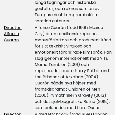
långa tagningar och historiska
gestalter, och räknas som en av
Europas mest kompromisslösa
samtida auteurer.
Director:
Alfonso Cuarón (född 1961 i Mexico
Alfonso
City) är en mexikansk regissör,
Cuaron
manusförfattare och producent känd
för sitt tekniskt virtuosa och
emotionellt förankrade filmspråk. Han
slog igenom internationellt med Y Tu
Mamá También (2001) och
regisserade senare Harry Potter and
the Prisoner of Azkaban (2004).
Cuarón nådde nya höjder med
framtidsdramat Children of Men
(2006), rymdthrillern Gravity (2013)
och det självbiografiska Roma (2018),
som belönades med flera Oscar.
Director:
Alfred Hitchcock (född 1899 i London,