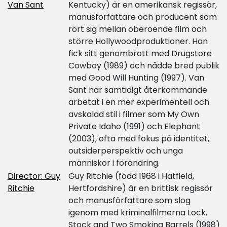
Van Sant
Kentucky) är en amerikansk regissör,
manusförfattare och producent som
rört sig mellan oberoende film och
större Hollywoodproduktioner. Han
fick sitt genombrott med Drugstore
Cowboy (1989) och nådde bred publik
med Good Will Hunting (1997). Van
Sant har samtidigt återkommande
arbetat i en mer experimentell och
avskalad stil i filmer som My Own
Private Idaho (1991) och Elephant
(2003), ofta med fokus på identitet,
outsiderperspektiv och unga
människor i förändring.
Director: Guy
Guy Ritchie (född 1968 i Hatfield,
Ritchie
Hertfordshire) är en brittisk regissör
och manusförfattare som slog
igenom med kriminalfilmerna Lock,
Stock and Two Smoking Barrels (1998)