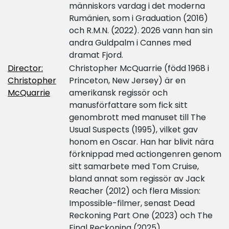
människors vardag i det moderna
Rumänien, som i Graduation (2016)
och R.M.N. (2022). 2026 vann han sin
andra Guldpalm i Cannes med
dramat Fjord.
Director:
Christopher McQuarrie (född 1968 i
Christopher
Princeton, New Jersey) är en
McQuarrie
amerikansk regissör och
manusförfattare som fick sitt
genombrott med manuset till The
Usual Suspects (1995), vilket gav
honom en Oscar. Han har blivit nära
förknippad med actiongenren genom
sitt samarbete med Tom Cruise,
bland annat som regissör av Jack
Reacher (2012) och flera Mission:
Impossible-filmer, senast Dead
Reckoning Part One (2023) och The
Final Reckoning (2025).