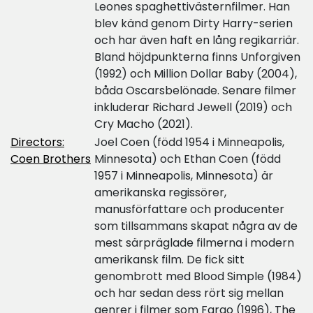
Leones spaghettivästernfilmer. Han
blev känd genom Dirty Harry-serien
och har även haft en lång regikarriär.
Bland höjdpunkterna finns Unforgiven
(1992) och Million Dollar Baby (2004),
båda Oscarsbelönade. Senare filmer
inkluderar Richard Jewell (2019) och
Cry Macho (2021).
Directors:
Joel Coen (född 1954 i Minneapolis,
Coen Brothers
Minnesota) och Ethan Coen (född
1957 i Minneapolis, Minnesota) är
amerikanska regissörer,
manusförfattare och producenter
som tillsammans skapat några av de
mest särpräglade filmerna i modern
amerikansk film. De fick sitt
genombrott med Blood Simple (1984)
och har sedan dess rört sig mellan
genrer i filmer som Fargo (1996), The