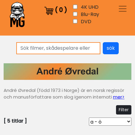
4K UHD
(
0
)
Blu-Ray
DVD
sök
André Øvredal (född 1973 i Norge) är en norsk regissör
och manusförfattare som slog igenom internati
mer>
Filter
[
5
titlar ]