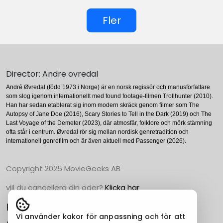
Fler
Director: Andre ovredal
André Øvredal (född 1973 i Norge) är en norsk regissör och manusförfattare
som slog igenom internationellt med found footage-filmen Trollhunter (2010).
Han har sedan etablerat sig inom modern skräck genom filmer som The
Autopsy of Jane Doe (2016), Scary Stories to Tell in the Dark (2019) och The
Last Voyage of the Demeter (2023), där atmosfär, folklore och mörk stämning
ofta står i centrum. Øvredal rör sig mellan nordisk genretradition och
internationell genrefilm och är även aktuell med Passenger (2026).
Copyright 2025 MovieGeeks AB
vill du cancellera din oder?
Klicka här
Populära Kategorier
Vi använder kakor för anpassning och för att
Action