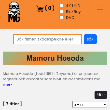
4K UHD
(
0
)
Blu-Ray
DVD
sök
Mamoru Hosoda (född 1967 i Toyama) är en japansk
regissör och animatör som blivit en av samtidens me
mer>
Filter
[
7
titlar ]