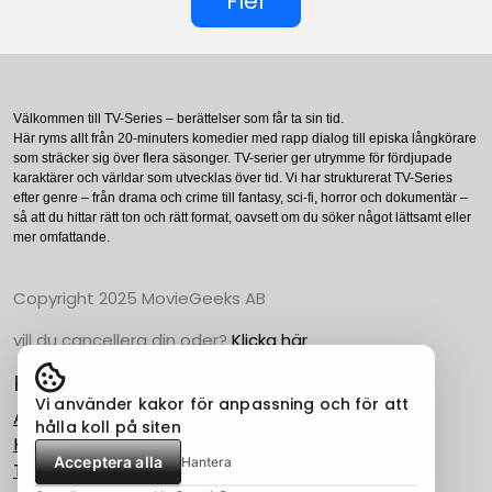
Fler
Välkommen till TV-Series – berättelser som får ta sin tid.
Här ryms allt från 20-minuters komedier med rapp dialog till episka långkörare
som sträcker sig över flera säsonger. TV-serier ger utrymme för fördjupade
karaktärer och världar som utvecklas över tid. Vi har strukturerat TV-Series
efter genre – från drama och crime till fantasy, sci-fi, horror och dokumentär –
så att du hittar rätt ton och rätt format, oavsett om du söker något lättsamt eller
mer omfattande.
Copyright 2025 MovieGeeks AB
vill du cancellera din oder?
Klicka här
Populära Kategorier
Vi använder kakor för anpassning och för att
Action
hålla koll på siten
Horror
Acceptera alla
Hantera
Thriller