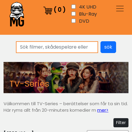
4K UHD
(
0
)
Blu-Ray
DVD
sök
TV-Series
Välkommen till TV-Series – berättelser som får ta sin tid.
Här ryms allt från 20-minuters komedier m
mer>
Filter