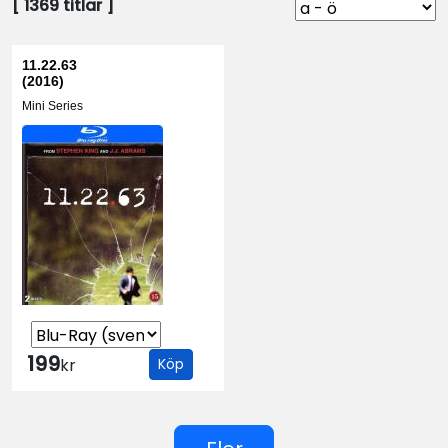
[
1369
titlar ]
11.22.63
(2016)
Mini Series
199
kr
Köp