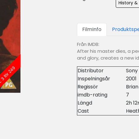
History &
FilmInfo
Produktspe
Från IMDB:
After his master dies, a pe
and glory, creates a new id
: 3 för 249
Distributor
Sony 
Inspelningsår
2001
Regissör
Brian
imdb-rating
7
Längd
2h 1
Cast
Heath