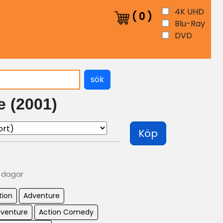
4K UHD
(
0
)
Blu-Ray
DVD
sök
e (2001)
Köp
0 dagar
tion
Adventure
dventure
Action Comedy