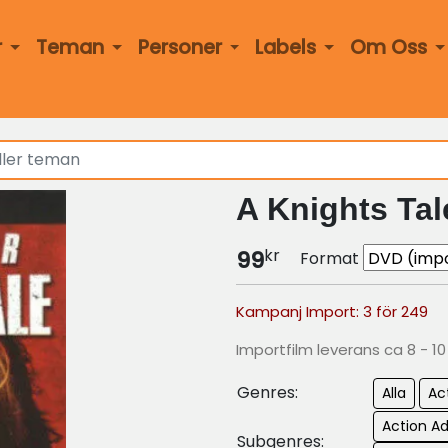
r
Teman
Personer
Labels
Om Oss
A Knights Tal
kr
99
Format
Kampanj Import: 3 för 249
Importfilm leverans ca 8 - 1
Genres:
Alla
Ac
Action A
Subgenres: