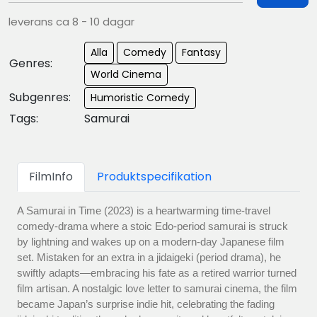
leverans ca 8 - 10 dagar
Alla
Comedy
Fantasy
Genres:
World Cinema
Subgenres:
Humoristic Comedy
Tags:
Samurai
FilmInfo
Produktspecifikation
A Samurai in Time (2023) is a heartwarming time-travel
comedy-drama where a stoic Edo-period samurai is struck
by lightning and wakes up on a modern-day Japanese film
set. Mistaken for an extra in a jidaigeki (period drama), he
swiftly adapts—embracing his fate as a retired warrior turned
film artisan. A nostalgic love letter to samurai cinema, the film
became Japan’s surprise indie hit, celebrating the fading