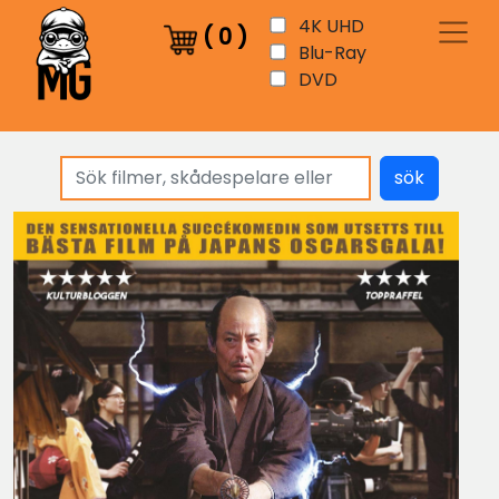
4K UHD
(
0
)
Blu-Ray
DVD
sök