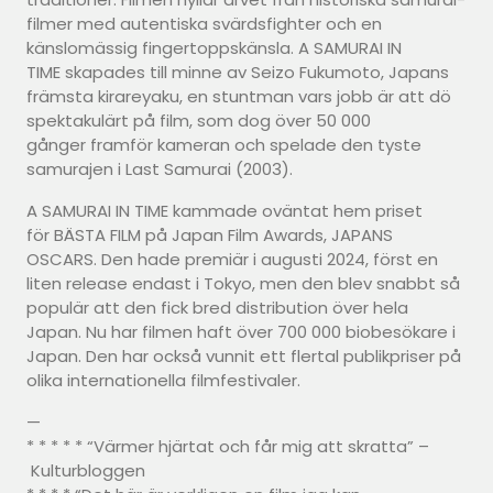
filmer med autentiska svärdsfighter och en
känslomässig fingertoppskänsla. A SAMURAI IN
TIME skapades till minne av Seizo Fukumoto, Japans
främsta kirareyaku, en stuntman vars jobb är att dö
spektakulärt på film, som dog över 50 000
gånger framför kameran och spelade den tyste
samurajen i Last Samurai (2003).
A SAMURAI IN TIME kammade oväntat hem priset
för BÄSTA FILM på Japan Film Awards, JAPANS
OSCARS. Den hade premiär i augusti 2024, först en
liten release endast i Tokyo, men den blev snabbt så
populär att den fick bred distribution över hela
Japan. Nu har filmen haft över 700 000 biobesökare i
Japan. Den har också vunnit ett flertal publikpriser på
olika internationella filmfestivaler.
—
* * * * * “Värmer hjärtat och får mig att skratta” –
Kulturbloggen