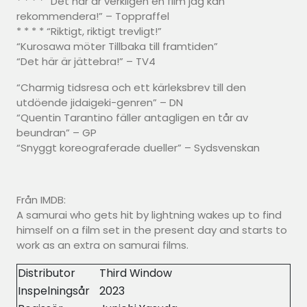
* * * * “Det här är verkligen en film jag kan
rekommendera!” – Toppraffel
* * * * “Riktigt, riktigt trevligt!”
“Kurosawa möter Tillbaka till framtiden”
“Det här är jättebra!” – TV4
“Charmig tidsresa och ett kärleksbrev till den
utdöende jidaigeki-genren” – DN
“Quentin Tarantino fäller antagligen en tår av
beundran” – GP
“Snyggt koreograferade dueller” – Sydsvenskan
Från IMDB:
A samurai who gets hit by lightning wakes up to find
himself on a film set in the present day and starts to
work as an extra on samurai films.
Distributor
Third Window
Inspelningsår
2023