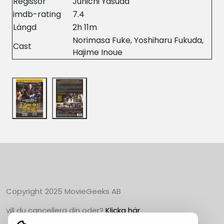
Regissör
Junichi Yasuda
imdb-rating
7.4
Längd
2h 11m
Norimasa Fuke, Yoshiharu Fukuda,
Cast
Hajime Inoue
Copyright 2025 MovieGeeks AB
vill du cancellera din oder?
Klicka här