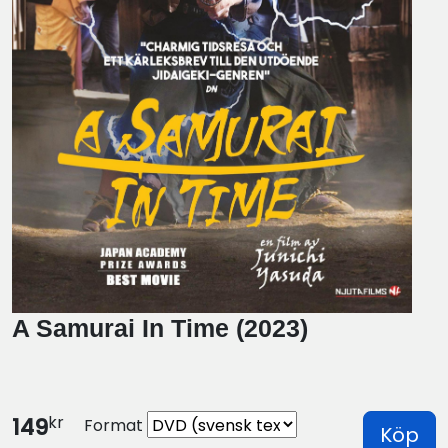
A Samurai In Time (2023)
kr
149
Format
Köp