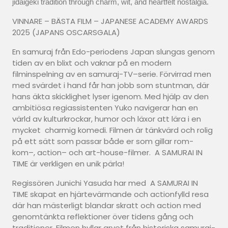
jidaigeki tradition through charm, wit, and heartfelt nostalgia.
VINNARE – BÄSTA FILM – JAPANESE ACADEMY AWARDS
2025 (JAPANS OSCARSGALA)
En samuraj från Edo-periodens Japan slungas genom
tiden av en blixt och vaknar på en modern
filminspelning av en samuraj-TV–serie. Förvirrad men
med svärdet i hand får han jobb som stuntman, där
hans äkta skicklighet lyser igenom. Med hjälp av den
ambitiösa regiassistenten Yuko navigerar han en
värld av kulturkrockar, humor och läxor att lära i en
mycket charmig komedi. Filmen är tänkvärd och rolig
på ett sätt som passar både er som gillar rom-
kom–, action– och art-house-filmer. A SAMURAI IN
TIME är verkligen en unik pärla!
Regissören Junichi Yasuda har med A SAMURAI IN
TIME skapat en hjärtevärmande och actionfylld resa
där han mästerligt blandar skratt och action med
genomtänkta reflektioner över tidens gång och
traditioner. Filmen hyllar arvet från historiska samurai-