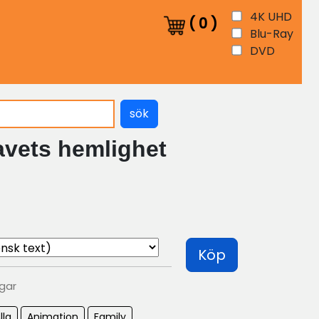
4K UHD
(
0
)
Blu-Ray
DVD
sök
vets hemlighet
Köp
agar
lla
Animation
Family