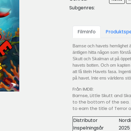
Subgenres:
FilmInfo
Produktspe
Bamse och havets hemlighet är 
äntligen hitta någon som förstå
Skutt och Skalman ut på öppet v
havets botten. Och om kapten 
att få titeln Havets fasa. Inge
på havet. Inte ens världens stö
Från IMDB:
Bamse, Little Skutt and S
to the bottom of the sea. 
to earn the title of Terror 
Distributor
Nordi
Inspelningsår
2025