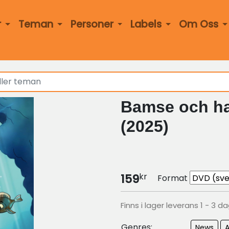
r
Teman
Personer
Labels
Om Oss
Bamse och ha
(2025)
kr
159
Format
Finns i lager leverans 1 - 3 d
Genres:
News
A