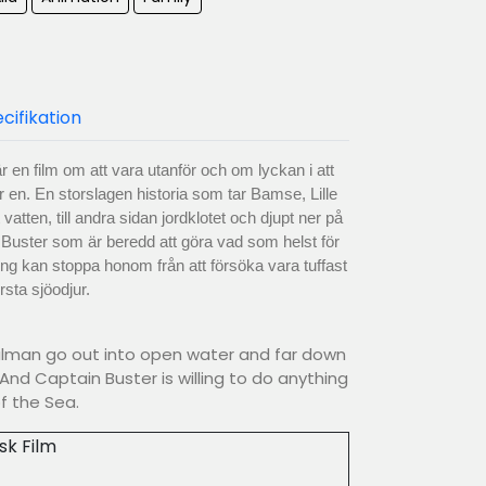
cifikation
en film om att vara utanför och om lyckan i att
r en. En storslagen historia som tar Bamse, Lille
atten, till andra sidan jordklotet och djupt ner på
Buster som är beredd att göra vad som helst för
nting kan stoppa honom från att försöka vara tuffast
rsta sjöodjur.
kalman go out into open water and far down
And Captain Buster is willing to do anything
of the Sea.
sk Film