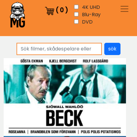
4K UHD
(
0
)
Blu-Ray
DVD
sök