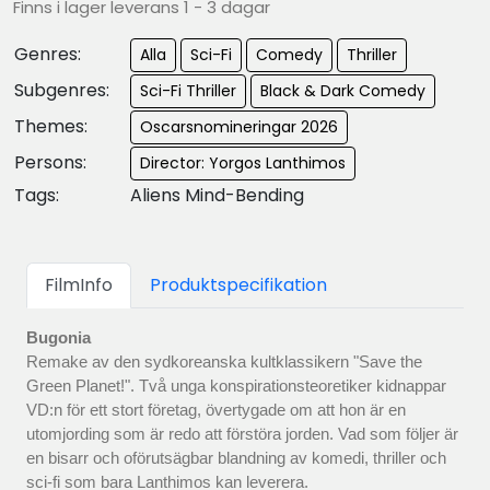
Finns i lager leverans 1 - 3 dagar
Genres:
Alla
Sci-Fi
Comedy
Thriller
Subgenres:
Sci-Fi Thriller
Black & Dark Comedy
Themes:
Oscarsnomineringar 2026
Persons:
Director: Yorgos Lanthimos
Tags:
Aliens Mind-Bending
FilmInfo
Produktspecifikation
Bugonia
Remake av den sydkoreanska kultklassikern "Save the
Green Planet!". Två unga konspirationsteoretiker kidnappar
VD:n för ett stort företag, övertygade om att hon är en
utomjording som är redo att förstöra jorden. Vad som följer är
en bisarr och oförutsägbar blandning av komedi, thriller och
sci-fi som bara Lanthimos kan leverera.