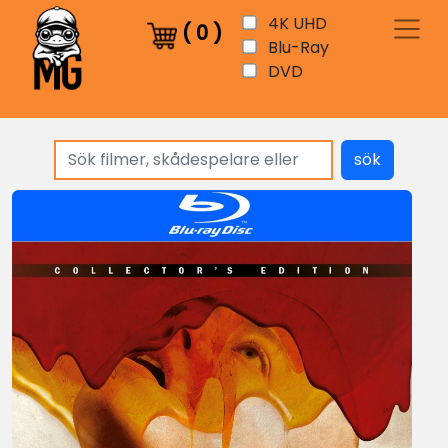
4K UHD
(
0
)
Blu-Ray
DVD
sök