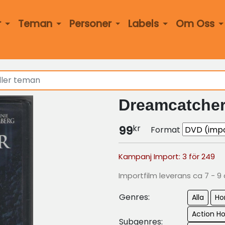
r
Teman
Personer
Labels
Om Oss
Dreamcatcher
kr
99
Format
Kampanj Import: 3 för 249
Importfilm leverans ca 7 - 9
Genres:
Alla
Ho
Action Ho
Subgenres: