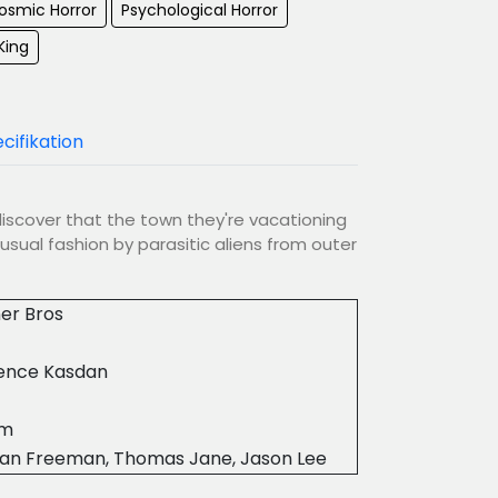
osmic Horror
Psychological Horror
King
cifikation
discover that the town they're vacationing
nusual fashion by parasitic aliens from outer
er Bros
ence Kasdan
6m
an Freeman, Thomas Jane, Jason Lee