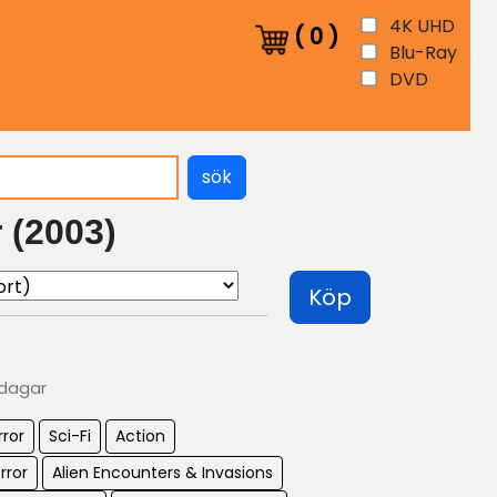
4K UHD
(
0
)
Blu-Ray
DVD
sök
 (2003)
Köp
 dagar
rror
Sci-Fi
Action
rror
Alien Encounters & Invasions