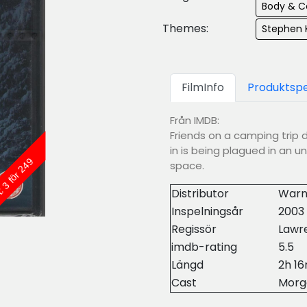
Body & C
Themes:
Stephen 
FilmInfo
Produktspe
Från IMDB:
Friends on a camping trip 
in is being plagued in an u
: 3 för 249
space.
Distributor
Warn
Inspelningsår
2003
Regissör
Lawr
imdb-rating
5.5
Längd
2h 1
Cast
Morg