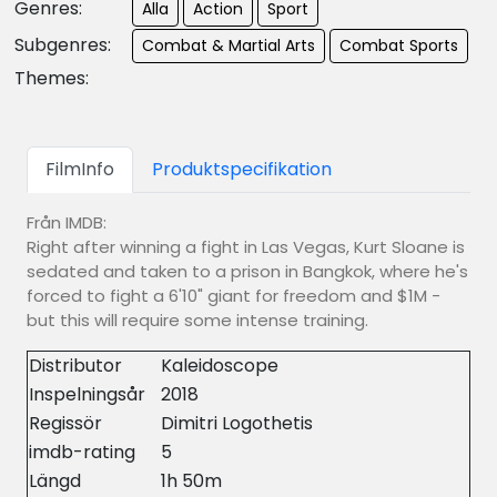
Genres:
Alla
Action
Sport
Subgenres:
Combat & Martial Arts
Combat Sports
Themes:
FilmInfo
Produktspecifikation
Från IMDB:
Right after winning a fight in Las Vegas, Kurt Sloane is
sedated and taken to a prison in Bangkok, where he's
forced to fight a 6'10" giant for freedom and $1M -
but this will require some intense training.
Distributor
Kaleidoscope
Inspelningsår
2018
Regissör
Dimitri Logothetis
imdb-rating
5
Längd
1h 50m