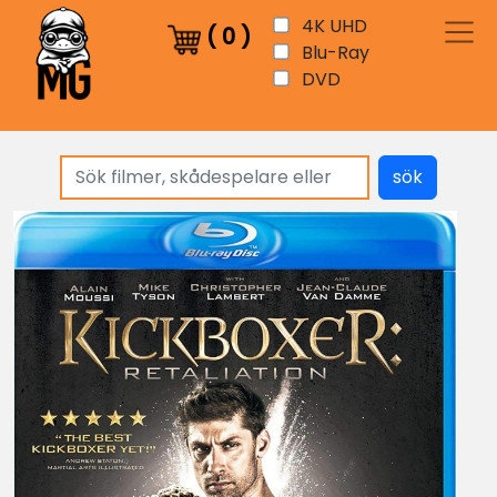
4K UHD
(
0
)
Blu-Ray
DVD
sök