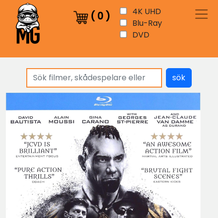
4K UHD
(
0
)
Blu-Ray
DVD
sök