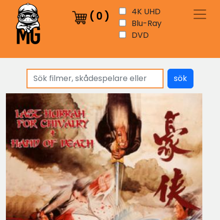
4K UHD
(
0
)
Blu-Ray
DVD
sök