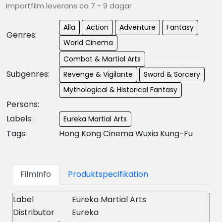
Importfilm leverans ca 7 - 9 dagar
Alla
Action
Adventure
Fantasy
Genres:
World Cinema
Combat & Martial Arts
Subgenres:
Revenge & Vigilante
Sword & Sorcery
Mythological & Historical Fantasy
Persons:
Labels:
Eureka Martial Arts
Tags:
Hong Kong Cinema Wuxia Kung-Fu
FilmInfo
Produktspecifikation
Label
Eureka Martial Arts
Distributor
Eureka