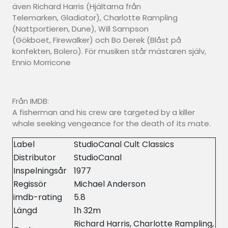
även Richard Harris (Hjältarna från
Telemarken, Gladiator), Charlotte Rampling
(Nattportieren, Dune), Will Sampson
(Gökboet, Firewalker) och Bo Derek (Blåst på
konfekten, Bolero). För musiken står mästaren själv,
Ennio Morricone
Från IMDB:
A fisherman and his crew are targeted by a killer
whale seeking vengeance for the death of its mate.
Label
StudioCanal Cult Classics
Distributor
StudioCanal
Inspelningsår
1977
Regissör
Michael Anderson
imdb-rating
5.8
Längd
1h 32m
Richard Harris, Charlotte Rampling,