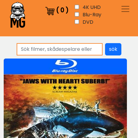
4K UHD
(
0
)
Blu-Ray
DVD
sök