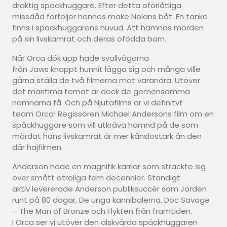
dräktig späckhuggare. Efter detta oförlåtliga
missdåd förföljer hennes make Nolans båt. En tanke
finns i späckhuggarens huvud. Att hämnas morden
på sin livskamrat och deras ofödda barn.
När Orca dök upp hade svallvågorna
från Jaws knappt hunnit lägga sig och många ville
gärna ställa de två filmerna mot varandra. Utöver
det maritima temat är dock de gemensamma
nämnarna få. Och på Njutafilms är vi definitvt
team Orca! Regissören Michael Andersons film om en
späckhuggare som vill utkräva hämnd på de som
mördat hans livskamrat är mer känslostark än den
där hajfilmen.
Anderson hade en magnifik karriär som sträckte sig
över smått otroliga fem decennier. Ständigt
aktiv levererade Anderson publiksuccér som Jorden
runt på 80 dagar, De unga kannibalerna, Doc Savage
– The Man of Bronze och Flykten från framtiden.
I Orca ser vi utöver den älskvärda späckhuggaren