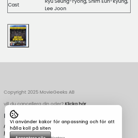
Ryu Seung-ryong, Shim Eun-kyung,
Cast
Lee Joon
Copyright 2025 MovieGeeks AB
vill du cancellera din oder?
Klicka här
Populära Kategorier
Vi använder kakor för anpassning och för att
Action
hålla koll på siten
Horror
Acceptera alla
Hantera