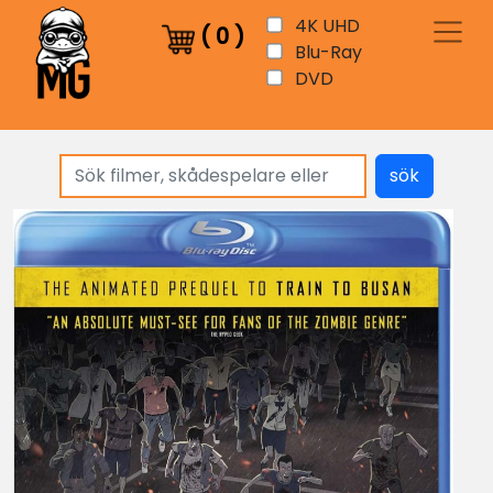
4K UHD
(
0
)
Blu-Ray
DVD
sök