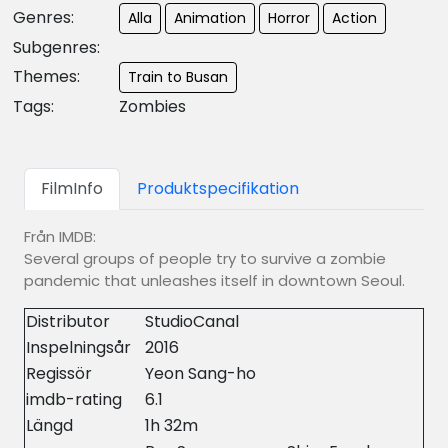
Genres:
Alla
Animation
Horror
Action
Subgenres:
Themes:
Train to Busan
Tags:
Zombies
FilmInfo
Produktspecifikation
Från IMDB:
Several groups of people try to survive a zombie
pandemic that unleashes itself in downtown Seoul.
Distributor
StudioCanal
Inspelningsår
2016
Regissör
Yeon Sang-ho
imdb-rating
6.1
Längd
1h 32m