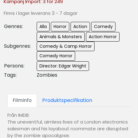
Kampanj Import: 3 för 249
Finns i lager leverans 3 - 7 dagar
Genres:
Alla
Horror
Action
Comedy
Animals & Monsters
Action Horror
Subgenres:
Comedy & Camp Horror
Comedy Horror
Persons:
Director: Edgar Wright
Tags:
Zombies
FilmInfo
Produktspecifikation
Från IMDB:
The uneventful, aimless lives of a London electronics
salesman and his layabout roommate are disrupted
by the zombie apocalypse.