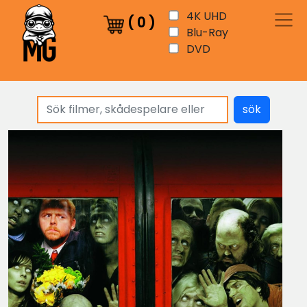
4K UHD
(
0
)
Blu-Ray
DVD
sök