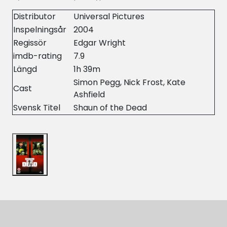
Distributor
Universal Pictures
Inspelningsår
2004
Regissör
Edgar Wright
imdb-rating
7.9
Längd
1h 39m
Simon Pegg, Nick Frost, Kate
Cast
Ashfield
Svensk Titel
Shaun of the Dead