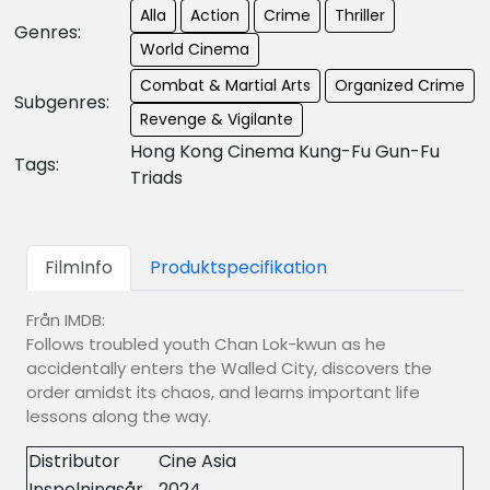
Alla
Action
Crime
Thriller
Genres:
World Cinema
Combat & Martial Arts
Organized Crime
Subgenres:
Revenge & Vigilante
Hong Kong Cinema Kung-Fu Gun-Fu
Tags:
Triads
FilmInfo
Produktspecifikation
Från IMDB:
Follows troubled youth Chan Lok-kwun as he
accidentally enters the Walled City, discovers the
order amidst its chaos, and learns important life
lessons along the way.
Distributor
Cine Asia
Inspelningsår
2024