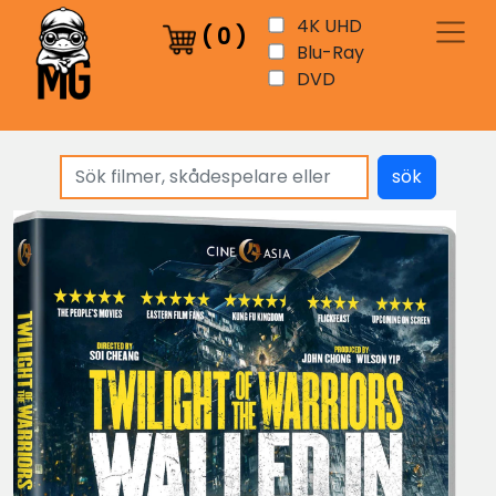
4K UHD
(
0
)
Blu-Ray
DVD
sök