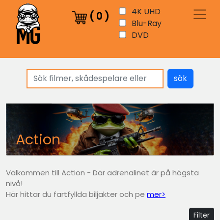
4K UHD
(
0
)
Blu-Ray
DVD
sök
Action
Välkommen till Action - Där adrenalinet är på högsta
nivå!
Här hittar du fartfyllda biljakter och pe
mer>
Filter