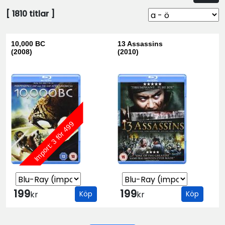
[
1810
titlar ]
10,000 BC
13 Assassins
(2008)
(2010)
Import: 3 för 499
199
199
kr
Köp
kr
Köp