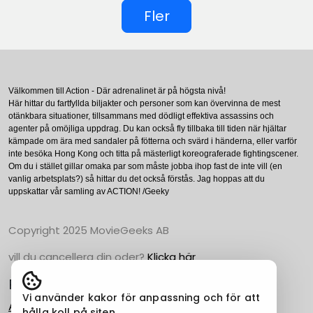
Fler
Välkommen till Action - Där adrenalinet är på högsta nivå!
Här hittar du fartfyllda biljakter och personer som kan övervinna de mest
otänkbara situationer, tillsammans med dödligt effektiva assassins och
agenter på omöjliga uppdrag. Du kan också fly tillbaka till tiden när hjältar
kämpade om ära med sandaler på fötterna och svärd i händerna, eller varför
inte besöka Hong Kong och titta på mästerligt koreograferade fightingscener.
Om du i stället gillar omaka par som måste jobba ihop fast de inte vill (en
vanlig arbetsplats?) så hittar du det också förstås. Jag hoppas att du
uppskattar vår samling av ACTION! /Geeky
Copyright 2025 MovieGeeks AB
vill du cancellera din oder?
Klicka här
Populära Kategorier
Vi använder kakor för anpassning och för att
Action
hålla koll på siten