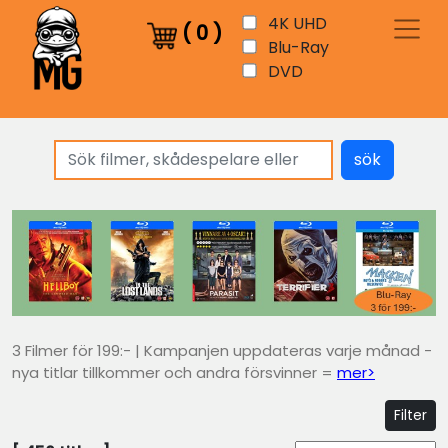
4K UHD
(
0
)
Blu-Ray
DVD
sök
3 Filmer för 199:- | Kampanjen uppdateras varje månad -
nya titlar tillkommer och andra försvinner =
mer>
Filter