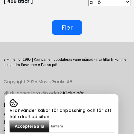
[
456
titlar ]
Fler
3 Filmer för 199:- | Kampanjen uppdateras varje månad - nya titlar tillkommer
och andra försvinner = Passa på!
Copyright 2025 MovieGeeks AB
vill du cancellera din oder?
Klicka här
Populära Kategorier
Vi använder kakor för anpassning och för att
Action
hålla koll på siten
Horror
Acceptera alla
Hantera
Thriller