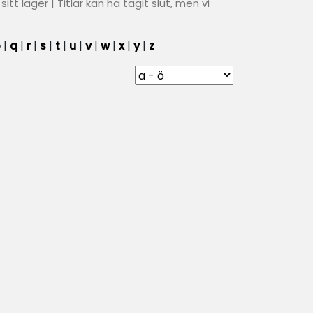
t lager | Titlar kan ha tagit slut, men vi
p
|
q
|
r
|
s
|
t
|
u
|
v
|
w
|
x
|
y
|
z