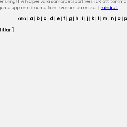
ensning! | Vi hjälper våra samarbetspartners i UK att tömma sit
 gärna upp om filmerna finns kvar om du önskar |
mindre>
alla
|
a
|
b
|
c
|
d
|
e
|
f
|
g
|
h
|
i
|
j
|
k
|
l
|
m
|
n
|
o
|
titlar ]