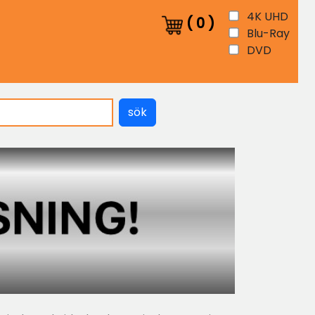
4K UHD
(
0
)
Blu-Ray
DVD
sök