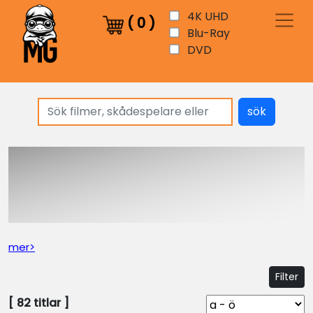
4K UHD
(
0
)
Blu-Ray
DVD
sök
mer>
Filter
[
82
titlar ]