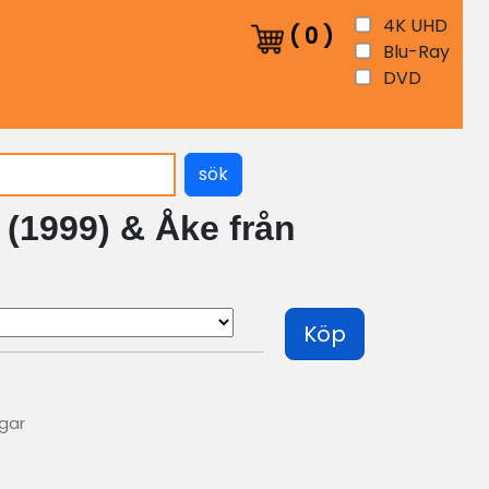
4K UHD
(
0
)
Blu-Ray
DVD
sök
 (1999) & Åke från
Köp
agar