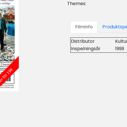
Themes:
FilmInfo
Produktspe
Distributor
Kult
Inspelningsår
1999
er för 199