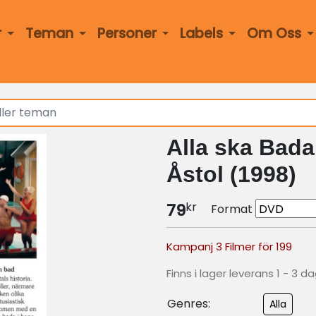
r
Teman
Personer
Labels
Om Oss
Alla ska Bada
Åstol (1998)
kr
79
Format
Kampanj 3 Filmer för 199
Finns i lager leverans 1 - 3 d
Genres:
Alla