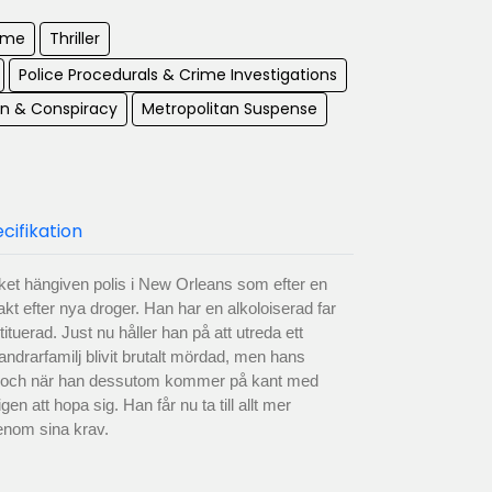
ime
Thriller
Police Procedurals & Crime Investigations
on & Conspiracy
Metropolitan Suspense
cifikation
t hängiven polis i New Orleans som efter en
kt efter nya droger. Han har en alkoloiserad far
ituerad. Just nu håller han på att utreda ett
nvandrarfamilj blivit brutalt mördad, men hans
let och när han dessutom kommer på kant med
en att hopa sig. Han får nu ta till allt mer
genom sina krav.