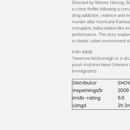
Directed by Werner Herzog, Ba
a crime thriller following a co
drug addiction, violence and mo
murder after Hurricane Katrina
corruption, hallucination-like 
performance. The story explore
a chaotic urban environment s
Från IMDB:
Terence McDonagh is a dr
post-Katrina New Orleans in
immigrants.
Distributor
SHO
Inspelningsår
2009
imdb-rating
6.6
Längd
2h 2