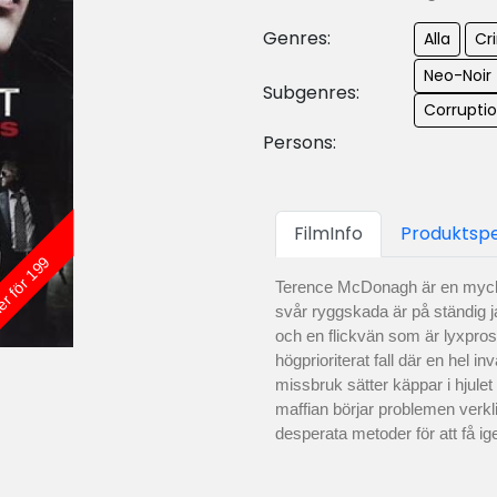
Genres:
Alla
Cr
Neo-Noir
Subgenres:
Corrupti
Persons:
FilmInfo
Produktspe
er för 199
Terence McDonagh är en mycke
svår ryggskada är på ständig ja
och en flickvän som är lyxprost
högprioriterat fall där en hel i
missbruk sätter käppar i hju
maffian börjar problemen verklig
desperata metoder för att få i