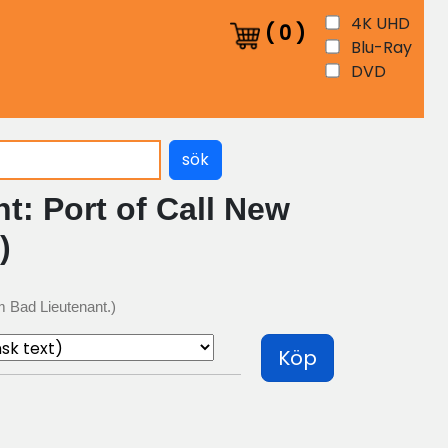
4K UHD
(
0
)
Blu-Ray
DVD
sök
t: Port of Call New
)
lm Bad Lieutenant.)
Köp