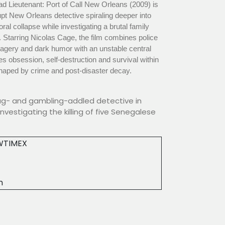
d Lieutenant: Port of Call New Orleans (2009) is
rrupt New Orleans detective spiraling deeper into
ral collapse while investigating a brutal family
. Starring Nicolas Cage, the film combines police
imagery and dark humor with an unstable central
s obsession, self-destruction and survival within
haped by crime and post-disaster decay.
ug- and gambling-addled detective in
vestigating the killing of five Senegalese
WTIMEX
m