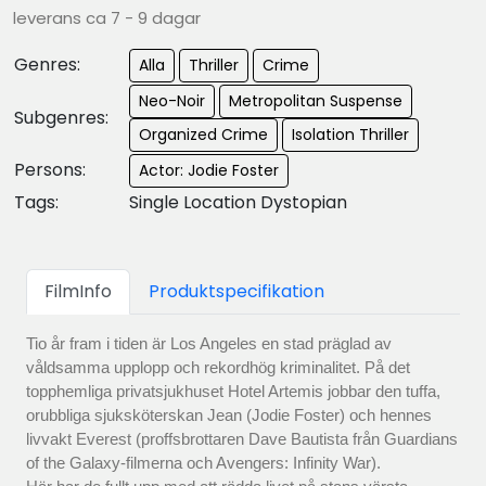
leverans ca 7 - 9 dagar
Genres:
Alla
Thriller
Crime
Neo-Noir
Metropolitan Suspense
Subgenres:
Organized Crime
Isolation Thriller
Persons:
Actor: Jodie Foster
Tags:
Single Location Dystopian
FilmInfo
Produktspecifikation
Tio år fram i tiden är Los Angeles en stad präglad av
våldsamma upplopp och rekordhög kriminalitet. På det
topphemliga privatsjukhuset Hotel Artemis jobbar den tuffa,
orubbliga sjuksköterskan Jean (Jodie Foster) och hennes
livvakt Everest (proffsbrottaren Dave Bautista från Guardians
of the Galaxy-filmerna och Avengers: Infinity War).