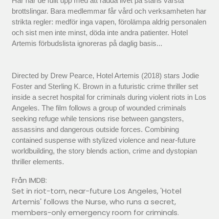
Här har de fullt upp med att rädda livet på stans värsta
brottslingar. Bara medlemmar får vård och verksamheten har
strikta regler: medför inga vapen, förolämpa aldrig personalen
och sist men inte minst, döda inte andra patienter. Hotel
Artemis förbudslista ignoreras på daglig basis...
Directed by Drew Pearce, Hotel Artemis (2018) stars Jodie
Foster and Sterling K. Brown in a futuristic crime thriller set
inside a secret hospital for criminals during violent riots in Los
Angeles. The film follows a group of wounded criminals
seeking refuge while tensions rise between gangsters,
assassins and dangerous outside forces. Combining
contained suspense with stylized violence and near-future
worldbuilding, the story blends action, crime and dystopian
thriller elements.
Från IMDB:
Set in riot-torn, near-future Los Angeles, 'Hotel
Artemis' follows the Nurse, who runs a secret,
members-only emergency room for criminals.