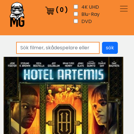
4K UHD
(
0
)
Blu-Ray
DVD
sök