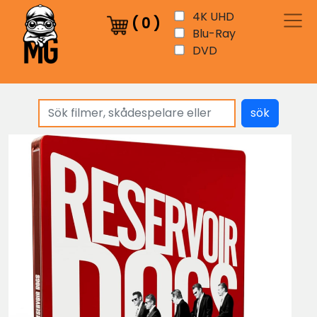
4K UHD
(
0
)
Blu-Ray
DVD
sök