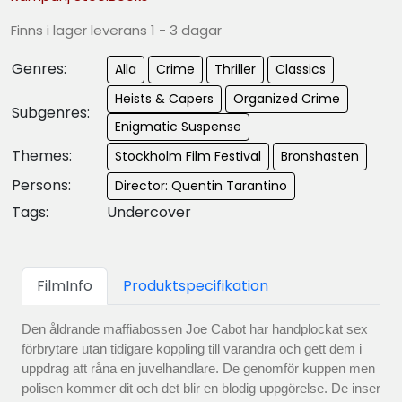
Finns i lager leverans 1 - 3 dagar
Genres:
Alla
Crime
Thriller
Classics
Heists & Capers
Organized Crime
Subgenres:
Enigmatic Suspense
Themes:
Stockholm Film Festival
Bronshasten
Persons:
Director: Quentin Tarantino
Tags:
Undercover
FilmInfo
Produktspecifikation
Den åldrande maffiabossen Joe Cabot har handplockat sex
förbrytare utan tidigare koppling till varandra och gett dem i
uppdrag att råna en juvelhandlare. De genomför kuppen men
polisen kommer dit och det blir en blodig uppgörelse. De inser