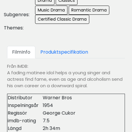
Drama
Classics
Music Drama
Romantic Drama
Subgenres:
Certified Classic Drama
Themes:
FilmInfo
Produktspecifikation
Från IMDB:
A fading matinee idol helps a young singer and
actress find fame, even as age and alcoholism send
his own career on a downward spiral.
Distributor
Warner Bros
Inspelningsår
1954
Regissör
George Cukor
imdb-rating
7.5
Längd
2h 34m