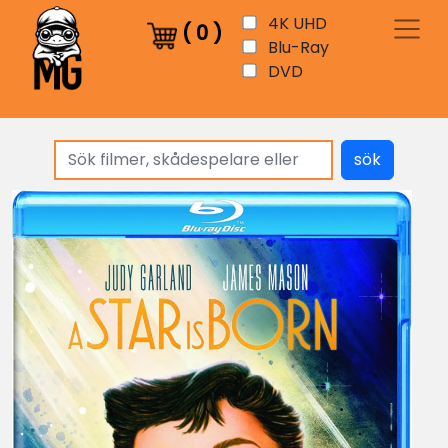
4K UHD
(
0
)
Blu-Ray
DVD
sök