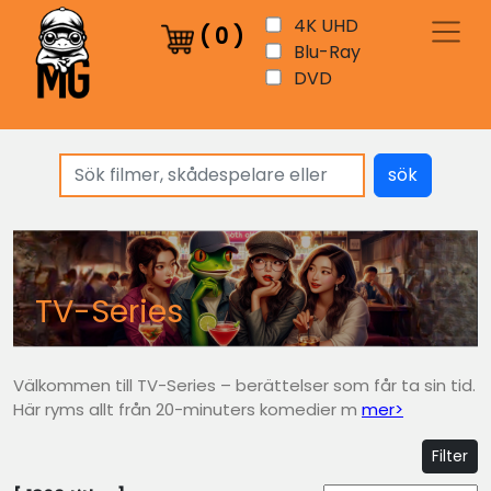
4K UHD
(
0
)
Blu-Ray
DVD
sök
TV-Series
Välkommen till TV-Series – berättelser som får ta sin tid.
Här ryms allt från 20-minuters komedier m
mer>
Filter