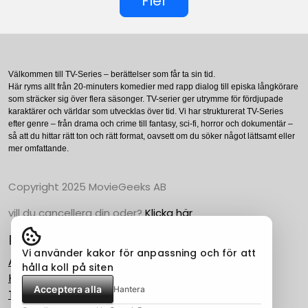
Fler
Välkommen till TV-Series – berättelser som får ta sin tid.
Här ryms allt från 20-minuters komedier med rapp dialog till episka långkörare
som sträcker sig över flera säsonger. TV-serier ger utrymme för fördjupade
karaktärer och världar som utvecklas över tid. Vi har strukturerat TV-Series
efter genre – från drama och crime till fantasy, sci-fi, horror och dokumentär –
så att du hittar rätt ton och rätt format, oavsett om du söker något lättsamt eller
mer omfattande.
Copyright 2025 MovieGeeks AB
vill du cancellera din oder?
Klicka här
Populära Kategorier
Vi använder kakor för anpassning och för att
Action
hålla koll på siten
Horror
Acceptera alla
Hantera
Thriller