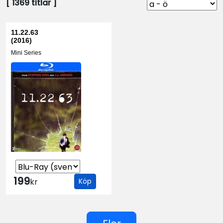
[
1369
titlar ]
11.22.63
(2016)
Mini Series
199
kr
Köp