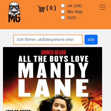
4K UHD
(
0
)
Blu-Ray
DVD
sök