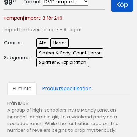
kr
99
Format
Köp
Kampanj Import: 3 för 249
Importfilm leverans ca 7 - 9 dagar
Genres:
Alla
Horror
Slasher & Body-Count Horror
Subgenres:
Splatter & Exploitation
FilmInfo
Produktspecifikation
Från IMDB:
A group of high-schoolers invite Mandy Lane, an
innocent, desirable girl, to a weekend party on a
secluded ranch. While the festivities rage on, the
number of revelers begins to drop mysteriously.