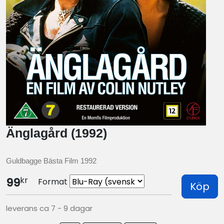
Änglagård (1992)
Guldbagge Bästa Film 1992
kr
99
Format
Köp
leverans ca 7 - 9 dagar