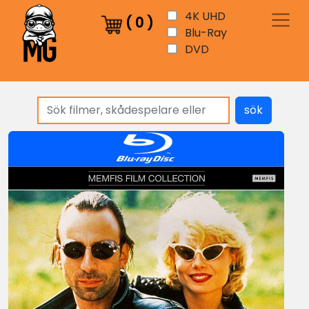
4K UHD
(
0
)
Blu-Ray
DVD
sök