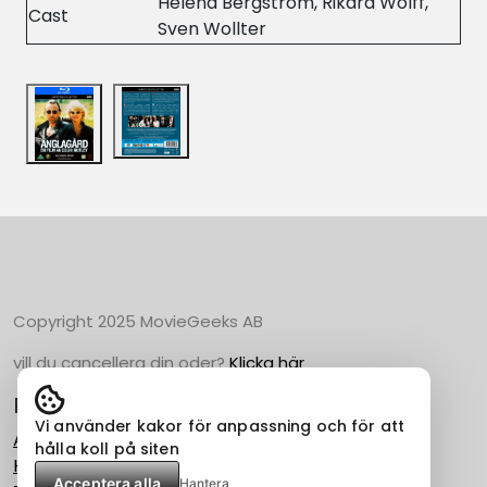
Helena Bergström, Rikard Wolff,
Cast
Sven Wollter
Copyright 2025 MovieGeeks AB
vill du cancellera din oder?
Klicka här
Populära Kategorier
Vi använder kakor för anpassning och för att
Action
hålla koll på siten
Horror
Acceptera alla
Hantera