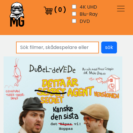
4K UHD
(
0
)
Blu-Ray
DVD
sök