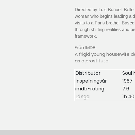
Directed by Luis Buñuel, Bell
woman who begins leading a dou
visits to a Paris brothel. Base
through shifting realities and 
framework.
Från IMDB:
A frigid young housewife 
as a prostitute.
Distributor
Soul 
Inspelningsår
1967
imdb-rating
7.6
Längd
1h 4