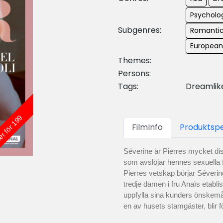
Psycholo
Subgenres:
Romanti
Europea
Themes:
Persons:
Tags:
Dreamlike
er för 199
FilmInfo
Produktspe
Séverine är Pierres mycket dis
som avslöjar hennes sexuella f
Pierres vetskap börjar Séverine
tredje damen i fru Anaïs etabl
uppfylla sina kunders önskemå
en av husets stamgäster, blir f