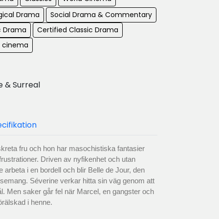
gical Drama
Social Drama & Commentary
c Drama
Certified Classic Drama
n cinema
 & Surreal
cifikation
kreta fru och hon har masochistiska fantasier
rustrationer. Driven av nyfikenhet och utan
 arbeta i en bordell och blir Belle de Jour, den
issemang. Séverine verkar hitta sin väg genom att
l. Men saker går fel när Marcel, en gangster och
örälskad i henne.