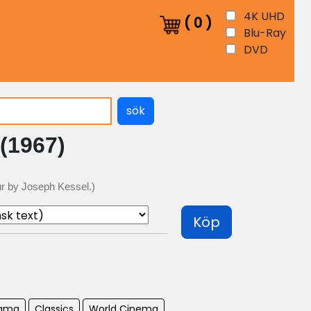
4K UHD
(
0
)
Blu-Ray
DVD
sök
 (1967)
ur by Joseph Kessel.)
Köp
ama
Classics
World Cinema