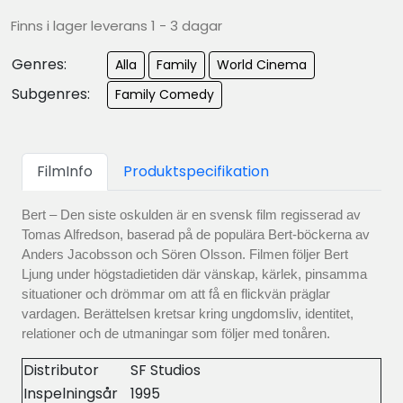
Finns i lager leverans 1 - 3 dagar
Genres:
Alla
Family
World Cinema
Subgenres:
Family Comedy
FilmInfo
Produktspecifikation
Bert – Den siste oskulden är en svensk film regisserad av
Tomas Alfredson, baserad på de populära Bert-böckerna av
Anders Jacobsson och Sören Olsson. Filmen följer Bert
Ljung under högstadietiden där vänskap, kärlek, pinsamma
situationer och drömmar om att få en flickvän präglar
vardagen. Berättelsen kretsar kring ungdomsliv, identitet,
relationer och de utmaningar som följer med tonåren.
Distributor
SF Studios
Inspelningsår
1995