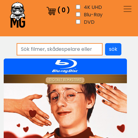
4K UHD
(
0
)
Blu-Ray
DVD
sök