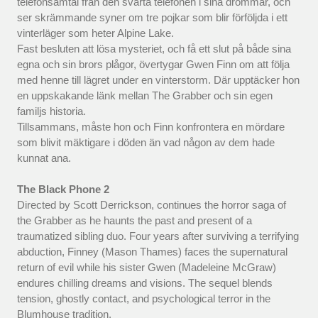
telefonsamtal från den svarta telefonen i sina drömmar, och
ser skrämmande syner om tre pojkar som blir förföljda i ett
vinterläger som heter Alpine Lake.
Fast besluten att lösa mysteriet, och få ett slut på både sina
egna och sin brors plågor, övertygar Gwen Finn om att följa
med henne till lägret under en vinterstorm. Där upptäcker hon
en uppskakande länk mellan The Grabber och sin egen
familjs historia.
Tillsammans, måste hon och Finn konfrontera en mördare
som blivit mäktigare i döden än vad någon av dem hade
kunnat ana.
The Black Phone 2
Directed by Scott Derrickson, continues the horror saga of
the Grabber as he haunts the past and present of a
traumatized sibling duo. Four years after surviving a terrifying
abduction, Finney (Mason Thames) faces the supernatural
return of evil while his sister Gwen (Madeleine McGraw)
endures chilling dreams and visions. The sequel blends
tension, ghostly contact, and psychological terror in the
Blumhouse tradition.