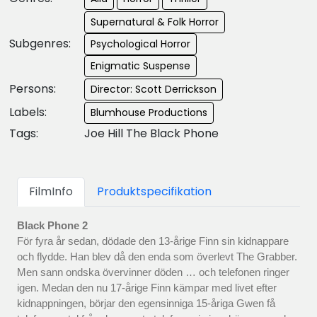
Supernatural & Folk Horror
Subgenres:
Psychological Horror
Enigmatic Suspense
Persons:
Director: Scott Derrickson
Labels:
Blumhouse Productions
Tags:
Joe Hill The Black Phone
FilmInfo
Produktspecifikation
Black Phone 2
För fyra år sedan, dödade den 13-årige Finn sin kidnappare
och flydde. Han blev då den enda som överlevt The Grabber.
Men sann ondska övervinner döden … och telefonen ringer
igen. Medan den nu 17-årige Finn kämpar med livet efter
kidnappningen, börjar den egensinniga 15-åriga Gwen få