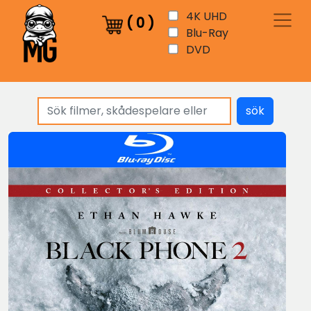
4K UHD
(
0
)
Blu-Ray
DVD
sök