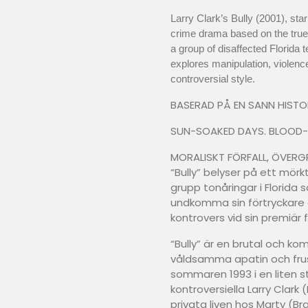
Larry Clark’s Bully (2001), sta
crime drama based on the true
a group of disaffected Florida t
explores manipulation, violence
controversial style.
BASERAD PÅ EN SANN HISTO
SUN-SOAKED DAYS. BLOOD-
MORALISKT FÖRFALL, ÖVER
“Bully” belyser på ett mörk
grupp tonåringar i Florida
undkomma sin förtryckare 
kontrovers vid sin premiär f
“Bully” är en brutal och k
våldsamma apatin och frus
sommaren 1993 i en liten st
kontroversiella Larry Clark (K
privata liven hos Marty (Br