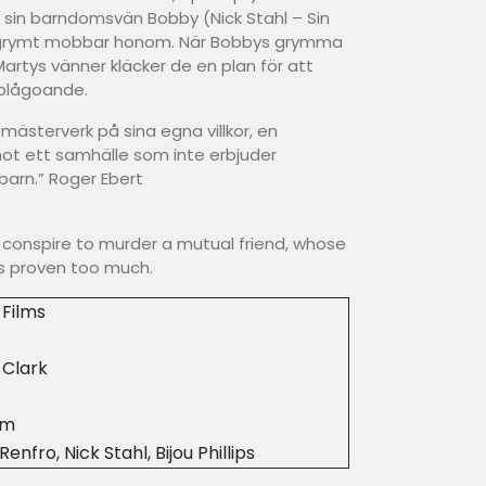
 sin barndomsvän Bobby (Nick Stahl – Sin
 grymt mobbar honom. När Bobbys grymma
Martys vänner kläcker de en plan för att
n plågoande.
t mästerverk på sina egna villkor, en
t ett samhälle som inte erbjuder
 barn.” Roger Ebert
 conspire to murder a mutual friend, whose
 proven too much.
 Films
 Clark
8m
Renfro, Nick Stahl, Bijou Phillips