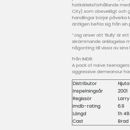
hatkärleksförhållande med
City) som obevekligt och
handlingar börjar påverka 
äntligen befria sig från si
“Jag anser att ‘Bully’ är et
skrämmande anklagelse mo
någonting till vissa av sina
Från IMDB:
A pack of naïve teenagers
aggressive demeanour has
Distributor
Njuta
Inspelningsår
2001
Regissör
Larry
imdb-rating
6.9
Längd
1h 4
Cast
Brad 