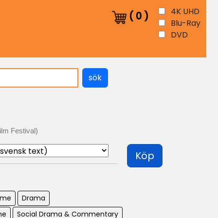
4K UHD
(
0
)
Blu-Ray
DVD
sök
lm Festival)
Köp
ime
Drama
me
Social Drama & Commentary