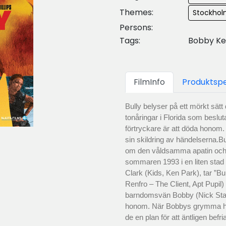
Themes:
Stockholm
Persons:
Tags:
Bobby Ken
FilmInfo
Produktspe
Bully belyser på ett mörkt sätt
tonåringar i Florida som beslut
förtryckare är att döda honom.
sin skildring av händelserna.B
om den våldsamma apatin och f
sommaren 1993 i en liten stad 
Clark (Kids, Ken Park), tar ”Bul
Renfro – The Client, Apt Pupil
barndomsvän Bobby (Nick Stah
honom. När Bobbys grymma han
de en plan för att äntligen befr