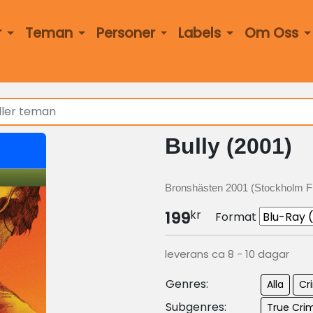
r
Teman
Personer
Labels
Om Oss
Bully (2001)
Bronshästen 2001 (Stockholm Fi
kr
199
Format
leverans ca 8 - 10 dagar
Genres:
Alla
Cr
Subgenres:
True Cri