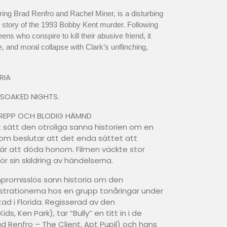
rring Brad Renfro and Rachel Miner, is a disturbing
 story of the 1993 Bobby Kent murder. Following
eens who conspire to kill their abusive friend, it
, and moral collapse with Clark’s unflinching,
RIA
SOAKED NIGHTS.
GREPP OCH BLODIG HÄMND
t sätt den otroliga sanna historien om en
 som beslutar att det enda sättet att
är att döda honom. Filmen väckte stor
ör sin skildring av händelserna.
ompromisslös sann historia om den
trationerna hos en grupp tonåringar under
ad i Florida. Regisserad av den
ids, Ken Park), tar “Bully” en titt in i de
ad Renfro – The Client, Apt Pupil) och hans