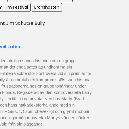
 Film Festival
Bronshasten
t Jim Schutze Bully
cifikation
 den otroliga sanna historien om en grupp
ar att det enda sättet att undkomma sin
 Filmen väckte stor kontrovers vid sin premiär för
ully är en brutal och kompromisslös sann historia
rustrationerna hos en grupp tonåringar under
i Florida. Regisserad av den kontroversiella Larry
ly” en titt in i de privata liven hos Marty (Brad
) och hans hatkärleksförhållande med sin
l – Sin City) som obevekligt och grymt mobbar
dlingar börjar påverka Martys vänner kläcker
ia sig från sin plågoande.