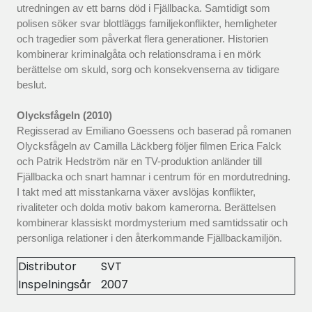
utredningen av ett barns död i Fjällbacka. Samtidigt som
polisen söker svar blottläggs familjekonflikter, hemligheter
och tragedier som påverkat flera generationer. Historien
kombinerar kriminalgåta och relationsdrama i en mörk
berättelse om skuld, sorg och konsekvenserna av tidigare
beslut.
Olycksfågeln (2010)
Regisserad av Emiliano Goessens och baserad på romanen
Olycksfågeln av Camilla Läckberg följer filmen Erica Falck
och Patrik Hedström när en TV-produktion anländer till
Fjällbacka och snart hamnar i centrum för en mordutredning.
I takt med att misstankarna växer avslöjas konflikter,
rivaliteter och dolda motiv bakom kamerorna. Berättelsen
kombinerar klassiskt mordmysterium med samtidssatir och
personliga relationer i den återkommande Fjällbackamiljön.
Distributor
SVT
Inspelningsår
2007