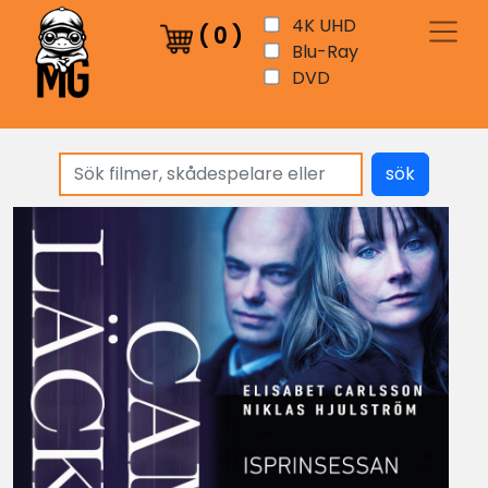
4K UHD
(
0
)
Blu-Ray
DVD
sök