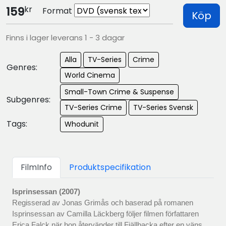
kr
159
Format
Köp
Finns i lager leverans 1 - 3 dagar
Alla
TV-Series
Crime
Genres:
World Cinema
Small-Town Crime & Suspense
Subgenres:
TV-Series Crime
TV-Series Svensk
Tags:
Whodunit
FilmInfo
Produktspecifikation
Isprinsessan (2007)
Regisserad av Jonas Grimås och baserad på romanen
Isprinsessan av Camilla Läckberg följer filmen författaren
Erica Falck när hon återvänder till Fjällbacka efter en väns