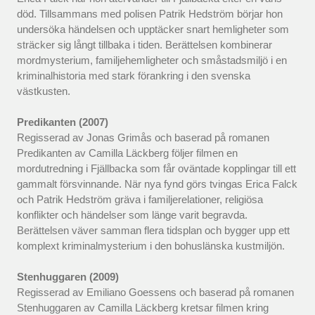
död. Tillsammans med polisen Patrik Hedström börjar hon
undersöka händelsen och upptäcker snart hemligheter som
sträcker sig långt tillbaka i tiden. Berättelsen kombinerar
mordmysterium, familjehemligheter och småstadsmiljö i en
kriminalhistoria med stark förankring i den svenska
västkusten.
Predikanten (2007)
Regisserad av Jonas Grimås och baserad på romanen
Predikanten av Camilla Läckberg följer filmen en
mordutredning i Fjällbacka som får oväntade kopplingar till ett
gammalt försvinnande. När nya fynd görs tvingas Erica Falck
och Patrik Hedström gräva i familjerelationer, religiösa
konflikter och händelser som länge varit begravda.
Berättelsen väver samman flera tidsplan och bygger upp ett
komplext kriminalmysterium i den bohuslänska kustmiljön.
Stenhuggaren (2009)
Regisserad av Emiliano Goessens och baserad på romanen
Stenhuggaren av Camilla Läckberg kretsar filmen kring