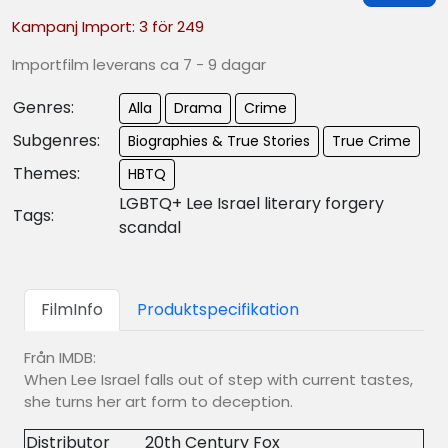
Kampanj Import: 3 för 249
Importfilm leverans ca 7 - 9 dagar
Genres:
Alla
Drama
Crime
Subgenres:
Biographies & True Stories
True Crime
Themes:
HBTQ
LGBTQ+ Lee Israel literary forgery
Tags:
scandal
FilmInfo
Produktspecifikation
Från IMDB:
When Lee Israel falls out of step with current tastes,
she turns her art form to deception.
Distributor
20th Century Fox