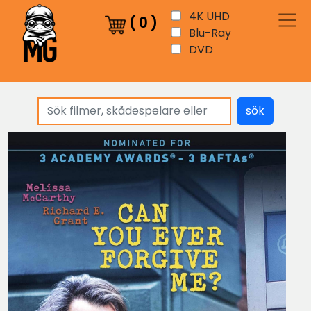
4K UHD
(
0
)
Blu-Ray
DVD
sök