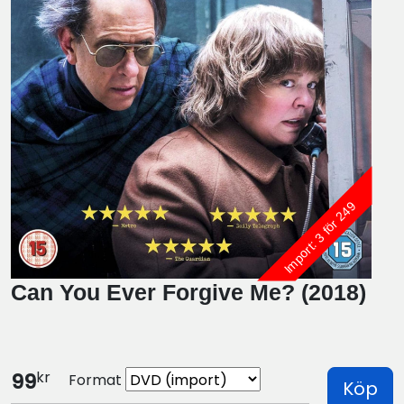
Import: 3 för 249
Can You Ever Forgive Me? (2018)
kr
99
Format
Köp